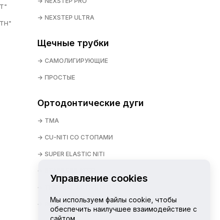
NEXSTEP PRO
T"
NEXSTEP ULTRA
TH"
Щечные трубки
САМОЛИГИРУЮЩИЕ
ПРОСТЫЕ
Ортодонтические дуги
TMA
CU-NITI СО СТОПАМИ
SUPER ELASTIC NITI
STAINLESS STEEL
Управление cookies
THERMAL ACTIVE NITI
Мы используем файлы cookie, чтобы
REVERSE CURVE NITI
обеспечить наилучшее взаимодействие с
сайтом.