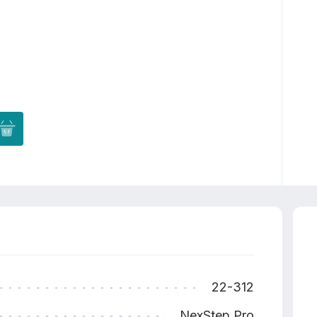
22-312
NexStep Pro