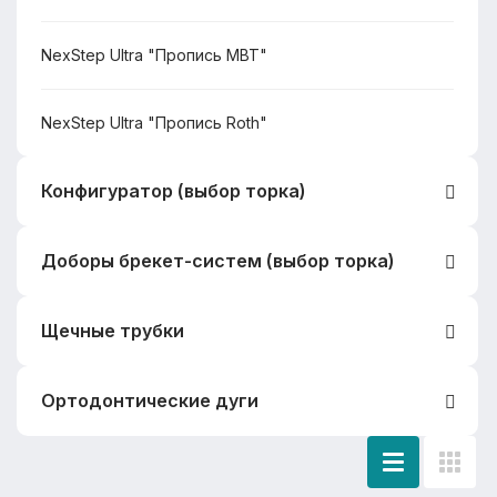
NexStep Ultra "Пропись MBT"
NexStep Ultra "Пропись Roth"
Конфигуратор (выбор торка)
Доборы брекет-систем (выбор торка)
NexStep Q
Щечные трубки
NexStep Pro
Самолигирующие
Ортодонтические дуги
NexStep Ultra
Простые
TMA