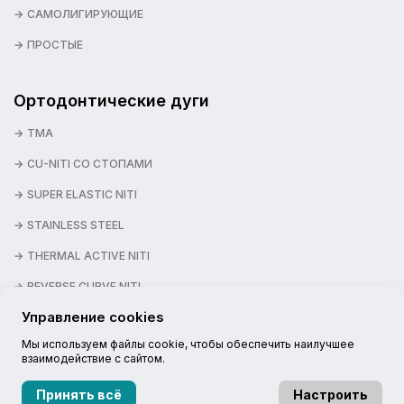
САМОЛИГИРУЮЩИЕ
ПРОСТЫЕ
Ортодонтические дуги
TMA
CU-NITI СО СТОПАМИ
SUPER ELASTIC NITI
STAINLESS STEEL
THERMAL ACTIVE NITI
REVERSE CURVE NITI
Управление cookies
2026 © NEXSTEP
Мы используем файлы cookie, чтобы обеспечить наилучшее
взаимодействие с сайтом.
НАШИ КАНАЛЫ:
ПОЛИТИКА ОБРАБОТКИ ПЕРСОНАЛЬНЫХ ДАННЫХ
Принять всё
Настроить