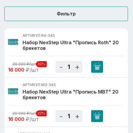
CU-NITI со стопами
Фильтр
Super Elastic NITI
АРТИКУЛ R4-345
Набор NexStep Ultra "Пропись Roth" 20
Stainless Steel
брекетов
20 000
₽/шт
20%
Thermal Active NITI
16 000
₽/шт
Reverse Curve NITI
АРТИКУЛ M3-345
Набор NexStep Ultra "Пропись MBT" 20
брекетов
20 000
₽/шт
20%
16 000
₽/шт