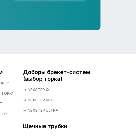
м
Доборы брекет-систем
(выбор торка)
ОРК"
NEXSTEP Q
 ТОРК"
NEXSTEP PRO
T"
NEXSTEP ULTRA
TH"
Щечные трубки