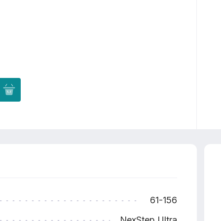
61-156
NexStep Ultra