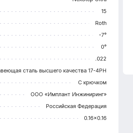
15
Roth
-7°
0°
.022
веющая сталь высшего качества 17-4PH
С крючком
ООО «Имплант Инжиниринг»
Российская Федерация
0.16x0.16