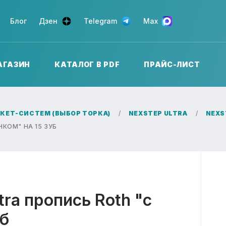
Блог
Дзен
Telegram
Max
АГАЗИН
КАТАЛОГ В PDF
ПРАЙС-ЛИСТ
КЕТ-СИСТЕМ (ВЫБОР ТОРКА)
NEXSTEP ULTRA
NEXS
КОМ" НА 15 ЗУБ
tra пропись Roth "c
уб