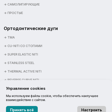
САМОЛИГИРУЮЩИЕ
ПРОСТЫЕ
Ортодонтические дуги
TMA
CU-NITI СО СТОПАМИ
SUPER ELASTIC NITI
STAINLESS STEEL
THERMAL ACTIVE NITI
REVERSE CURVE NITI
Управление cookies
2026 © NEXSTEP
Мы используем файлы cookie, чтобы обеспечить наилучшее
взаимодействие с сайтом.
НАШИ КАНАЛЫ:
ПОЛИТИКА ОБРАБОТКИ ПЕРСОНАЛЬНЫХ ДАННЫХ
Принять всё
Настроить