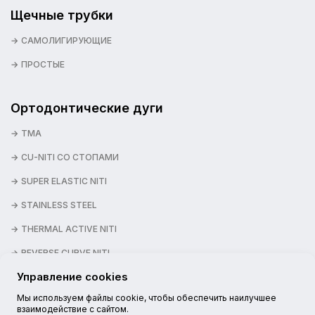
Щечные трубки
САМОЛИГИРУЮЩИЕ
ПРОСТЫЕ
Ортодонтические дуги
TMA
CU-NITI СО СТОПАМИ
SUPER ELASTIC NITI
STAINLESS STEEL
THERMAL ACTIVE NITI
REVERSE CURVE NITI
Управление cookies
2026 © NEXSTEP
Мы используем файлы cookie, чтобы обеспечить наилучшее
взаимодействие с сайтом.
НАШИ КАНАЛЫ: