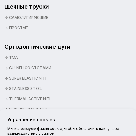
Щечные трубки
САМОЛИГИРУЮЩИЕ
ПРОСТЫЕ
Ортодонтические дуги
TMA
CU-NITI СО СТОПАМИ
SUPER ELASTIC NITI
STAINLESS STEEL
THERMAL ACTIVE NITI
REVERSE CURVE NITI
Управление cookies
2026 © NEXSTEP
Мы используем файлы cookie, чтобы обеспечить наилучшее
взаимодействие с сайтом.
НАШИ КАНАЛЫ: