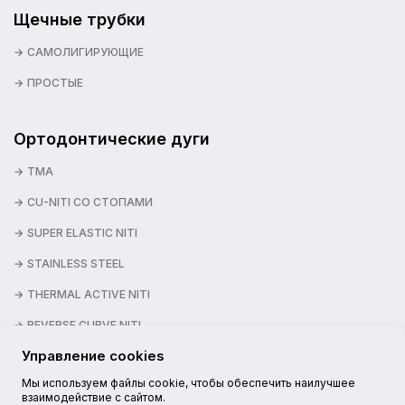
Щечные трубки
САМОЛИГИРУЮЩИЕ
ПРОСТЫЕ
Ортодонтические дуги
TMA
CU-NITI СО СТОПАМИ
SUPER ELASTIC NITI
STAINLESS STEEL
THERMAL ACTIVE NITI
REVERSE CURVE NITI
Управление cookies
2026 © NEXSTEP
Мы используем файлы cookie, чтобы обеспечить наилучшее
взаимодействие с сайтом.
НАШИ КАНАЛЫ: