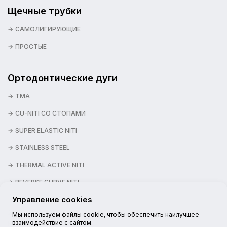
Щечные трубки
САМОЛИГИРУЮЩИЕ
ПРОСТЫЕ
Ортодонтические дуги
TMA
CU-NITI СО СТОПАМИ
SUPER ELASTIC NITI
STAINLESS STEEL
THERMAL ACTIVE NITI
REVERSE CURVE NITI
Управление cookies
2026 © NEXSTEP
Мы используем файлы cookie, чтобы обеспечить наилучшее
взаимодействие с сайтом.
НАШИ КАНАЛЫ: