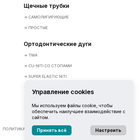
Щечные трубки
САМОЛИГИРУЮЩИЕ
ПРОСТЫЕ
Ортодонтические дуги
TMA
CU-NITI СО СТОПАМИ
SUPER ELASTIC NITI
STAINLESS STEEL
Управление cookies
THERMAL ACTIVE NITI
Мы используем файлы cookie, чтобы
REVERSE CURVE NITI
обеспечить наилучшее взаимодействие с
сайтом.
ПОЛИТИКА ОБРАБОТКИ ПЕРСОНАЛЬНЫХ ДАННЫХ
Принять всё
Настроить