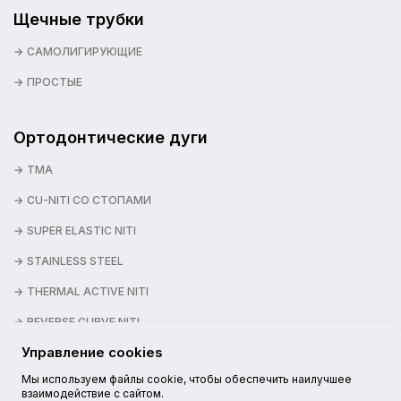
Щечные трубки
САМОЛИГИРУЮЩИЕ
ПРОСТЫЕ
Ортодонтические дуги
TMA
CU-NITI СО СТОПАМИ
SUPER ELASTIC NITI
STAINLESS STEEL
THERMAL ACTIVE NITI
REVERSE CURVE NITI
Управление cookies
2026 © NEXSTEP
Мы используем файлы cookie, чтобы обеспечить наилучшее
взаимодействие с сайтом.
НАШИ КАНАЛЫ: