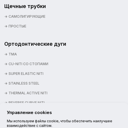
Щечные трубки
САМОЛИГИРУЮЩИЕ
ПРОСТЫЕ
Ортодонтические дуги
TMA
CU-NITI СО СТОПАМИ
SUPER ELASTIC NITI
STAINLESS STEEL
THERMAL ACTIVE NITI
REVERSE CURVE NITI
Управление cookies
2026 © NEXSTEP
Мы используем файлы cookie, чтобы обеспечить наилучшее
взаимодействие с сайтом.
НАШИ КАНАЛЫ: