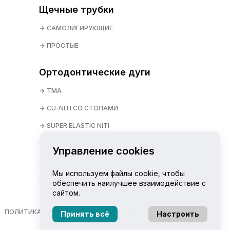
Щечные трубки
САМОЛИГИРУЮЩИЕ
ПРОСТЫЕ
Ортодонтические дуги
TMA
CU-NITI СО СТОПАМИ
SUPER ELASTIC NITI
STAINLESS STEEL
Управление cookies
THERMAL ACTIVE NITI
Мы используем файлы cookie, чтобы
REVERSE CURVE NITI
обеспечить наилучшее взаимодействие с
сайтом.
ПОЛИТИКА ОБРАБОТКИ ПЕРСОНАЛЬНЫХ ДАННЫХ
Принять всё
Настроить