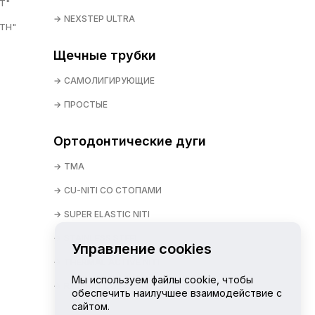
T"
NEXSTEP ULTRA
TH"
Щечные трубки
САМОЛИГИРУЮЩИЕ
ПРОСТЫЕ
Ортодонтические дуги
TMA
CU-NITI СО СТОПАМИ
SUPER ELASTIC NITI
STAINLESS STEEL
Управление cookies
THERMAL ACTIVE NITI
Мы используем файлы cookie, чтобы
REVERSE CURVE NITI
обеспечить наилучшее взаимодействие с
сайтом.