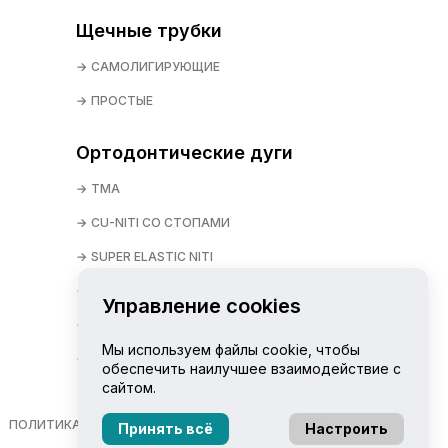
Щечные трубки
САМОЛИГИРУЮЩИЕ
ПРОСТЫЕ
Ортодонтические дуги
TMA
CU-NITI СО СТОПАМИ
SUPER ELASTIC NITI
STAINLESS STEEL
Управление cookies
THERMAL ACTIVE NITI
Мы используем файлы cookie, чтобы
REVERSE CURVE NITI
обеспечить наилучшее взаимодействие с
сайтом.
ПОЛИТИКА ОБРАБОТКИ ПЕРСОНАЛЬНЫХ ДАННЫХ
Принять всё
Настроить