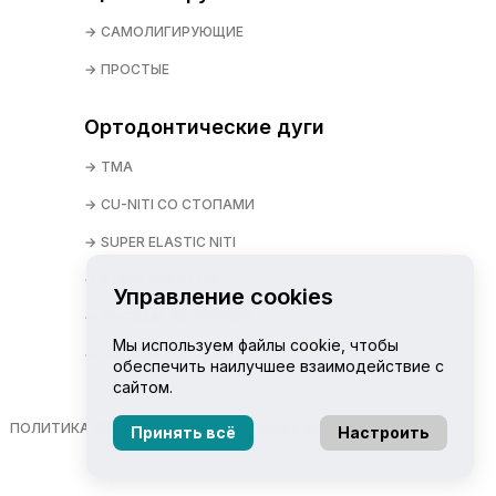
САМОЛИГИРУЮЩИЕ
ПРОСТЫЕ
Ортодонтические дуги
TMA
CU-NITI СО СТОПАМИ
SUPER ELASTIC NITI
STAINLESS STEEL
Управление cookies
THERMAL ACTIVE NITI
Мы используем файлы cookie, чтобы
REVERSE CURVE NITI
обеспечить наилучшее взаимодействие с
сайтом.
ПОЛИТИКА ОБРАБОТКИ ПЕРСОНАЛЬНЫХ ДАННЫХ
Принять всё
Настроить