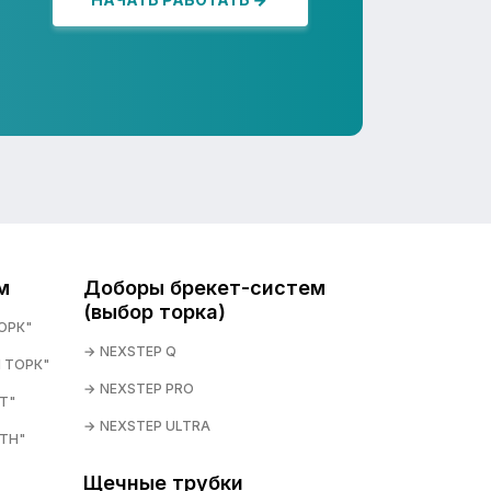
м
Доборы брекет-систем
(выбор торка)
ОРК"
NEXSTEP Q
 ТОРК"
NEXSTEP PRO
T"
NEXSTEP ULTRA
TH"
Щечные трубки