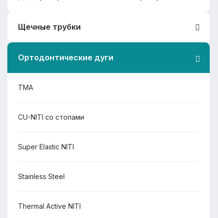
NexStep Ultra "Пропись MBT"
NexStep Q
Щечные трубки
NexStep Ultra "Пропись Roth"
NexStep Pro
Самолигирующие
Ортодонтические дуги
NexStep Ultra
Простые
TMA
CU-NITI со стопами
Super Elastic NITI
Stainless Steel
Thermal Active NITI