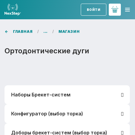
ВОЙТИ
ГЛАВНАЯ
...
МАГАЗИН
Ортодонтические дуги
Наборы Брекет-систем
NexStep Q "Стандартный торк"
Конфигуратор (выбор торка)
NexStep Pro "Стандартный торк"
Доборы брекет-систем (выбор торка)