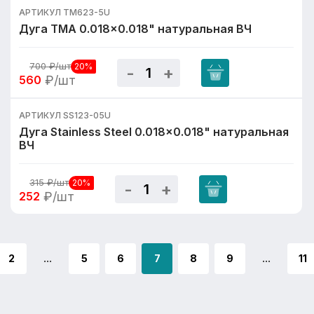
АРТИКУЛ TM623-5U
Дуга TMA 0.018x0.018" натуральная ВЧ
700
₽/шт
20%
560
₽/шт
АРТИКУЛ SS123-05U
Дуга Stainless Steel 0.018x0.018" натуральная
ВЧ
315
₽/шт
20%
252
₽/шт
2
...
5
6
7
8
9
...
11